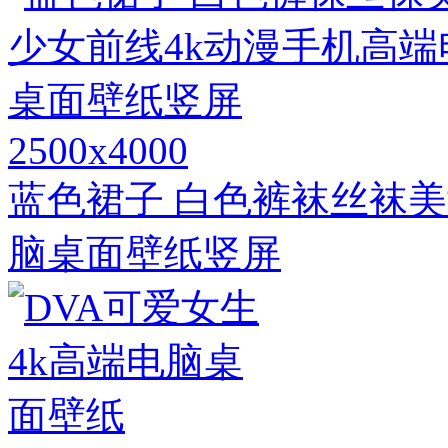
2500x4000
蓝色裙子 白色裤袜丝袜美
脑桌面壁纸竖屏