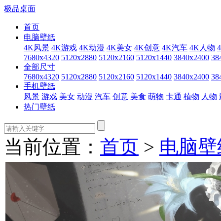
极品桌面
首页
电脑壁纸
4K风景
4K游戏
4K动漫
4K美女
4K创意
4K汽车
4K人物
7680x4320
5120x2880
5120x2160
5120x1440
3840x2400
38
全部尺寸
7680x4320
5120x2880
5120x2160
5120x1440
3840x2400
38
手机壁纸
风景
游戏
美女
动漫
汽车
创意
美食
萌物
卡通
植物
人物
热门壁纸
当前位置：
首页
>
电脑壁