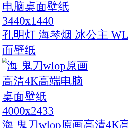
3440x1440
孔明灯 海琴烟 冰公主 WL
面壁纸
4000x2433
海 鬼刀wlop原画高清4