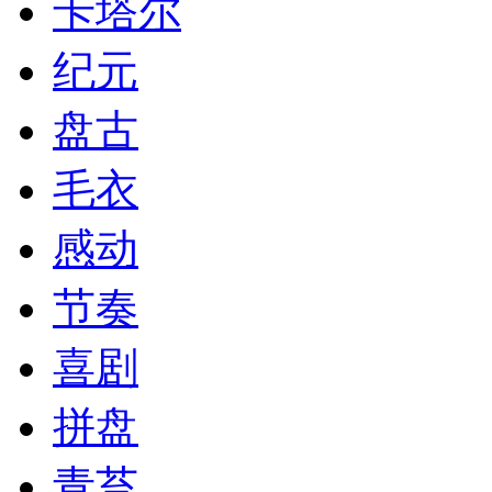
卡塔尔
纪元
盘古
毛衣
感动
节奏
喜剧
拼盘
青苔