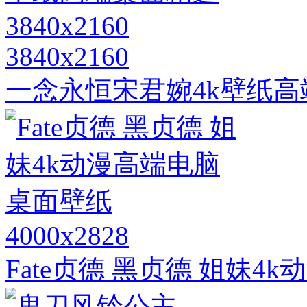
3840x2160
一念永恒宋君婉4k壁纸高端桌
4000x2828
Fate贞德 黑贞德 姐妹