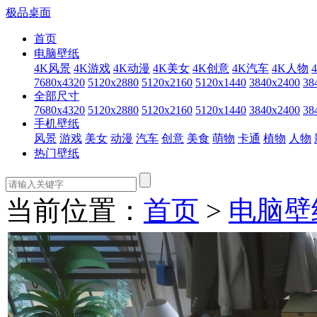
极品桌面
首页
电脑壁纸
4K风景
4K游戏
4K动漫
4K美女
4K创意
4K汽车
4K人物
7680x4320
5120x2880
5120x2160
5120x1440
3840x2400
38
全部尺寸
7680x4320
5120x2880
5120x2160
5120x1440
3840x2400
38
手机壁纸
风景
游戏
美女
动漫
汽车
创意
美食
萌物
卡通
植物
人物
热门壁纸
当前位置：
首页
>
电脑壁