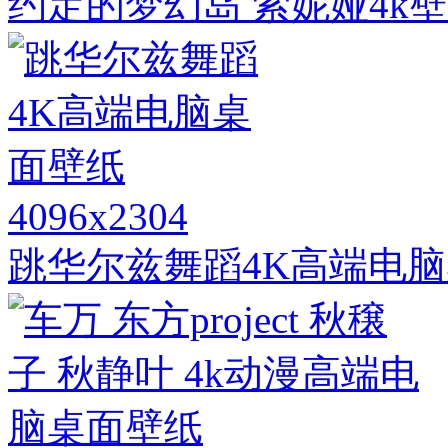
约定的梦幻岛 索妮娅4k壁纸
4096x2304
跳华尔兹舞蹈4K高端电