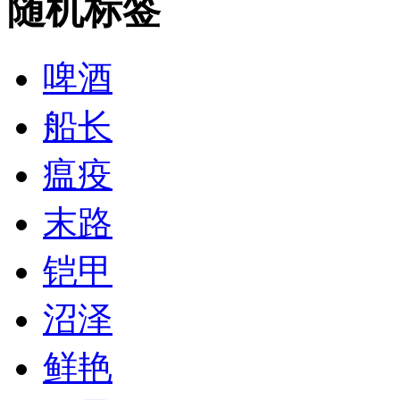
随机标签
啤酒
船长
瘟疫
末路
铠甲
沼泽
鲜艳