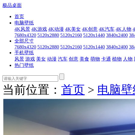
极品桌面
首页
电脑壁纸
4K风景
4K游戏
4K动漫
4K美女
4K创意
4K汽车
4K人物
7680x4320
5120x2880
5120x2160
5120x1440
3840x2400
38
全部尺寸
7680x4320
5120x2880
5120x2160
5120x1440
3840x2400
38
手机壁纸
风景
游戏
美女
动漫
汽车
创意
美食
萌物
卡通
植物
人物
热门壁纸
当前位置：
首页
>
电脑壁