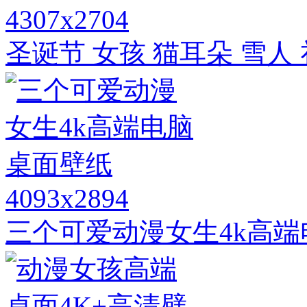
4307x2704
圣诞节 女孩 猫耳朵 雪人
4093x2894
三个可爱动漫女生4k高