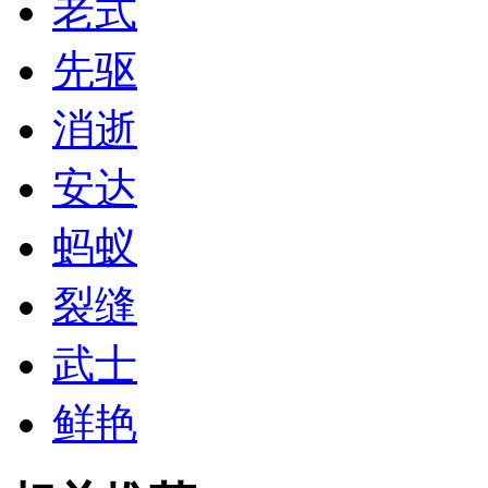
老式
先驱
消逝
安达
蚂蚁
裂缝
武士
鲜艳