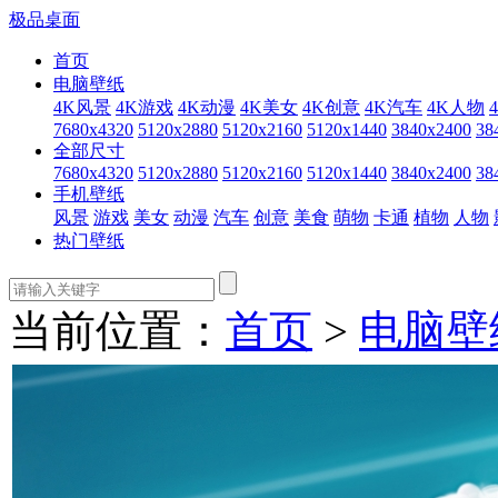
极品桌面
首页
电脑壁纸
4K风景
4K游戏
4K动漫
4K美女
4K创意
4K汽车
4K人物
7680x4320
5120x2880
5120x2160
5120x1440
3840x2400
38
全部尺寸
7680x4320
5120x2880
5120x2160
5120x1440
3840x2400
38
手机壁纸
风景
游戏
美女
动漫
汽车
创意
美食
萌物
卡通
植物
人物
热门壁纸
当前位置：
首页
>
电脑壁