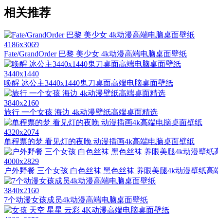
相关推荐
4186x3069
Fate/GrandOrder 巴黎 美少女 4k动漫高端电脑桌面壁纸
3440x1440
唤醒 冰公主3440x1440鬼刀桌面高端电脑桌面壁纸
3840x2160
旅行 一个女孩 海边 4k动漫壁纸高端桌面精选
4320x2074
单程票的梦 看见灯的夜晚 动漫插画4k高端电脑桌面壁纸
4000x2829
户外野餐 三个女孩 白色丝袜 黑色丝袜 养眼美腿4k动漫壁纸
3840x2160
7个动漫女孩成员4k动漫高端电脑桌面壁纸