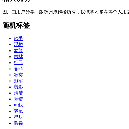
图片由用户分享，版权归原作者所有，仅供学习参考等个人用
随机标签
歌手
浮桥
本能
吉林
纪元
菲菲
寂寞
冠军
剪影
清洁
乐谱
毛线
老鼠
星辰
路径