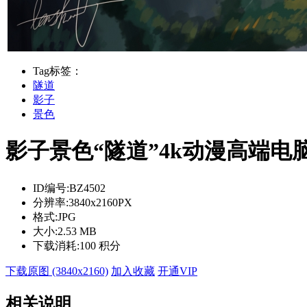
Tag标签：
隧道
影子
景色
影子景色“隧道”4k动漫高端电
ID编号:
BZ4502
分辨率:
3840x2160PX
格式:
JPG
大小:
2.53 MB
下载消耗:
100 积分
下载原图 (3840x2160)
加入收藏
开通VIP
相关说明