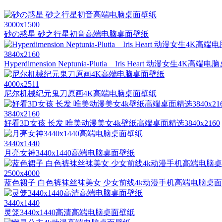
3000x1500
砂の惑星 砂之行星初音高端电脑桌面壁纸
3840x2160
Hyperdimension Neptunia-Plutia _ Iris Heart 动漫女生4K高
4000x2511
尼尔机械纪元鬼刀原画4K高端电脑桌面壁纸
3840x2160
好看3D女孩 长发 唯美动漫美女4k壁纸高端桌面精选3840x2160
3440x1440
月亮女神3440x1440高端电脑桌面壁纸
2500x4000
蓝色裙子 白色裤袜丝袜美女 少女前线4k动漫手机高端电脑桌
3440x1440
灵笼3440x1440高清高端电脑桌面壁纸