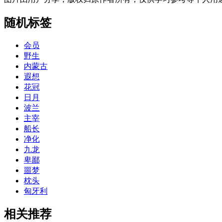
随机标签
会员
野生
内蒙古
遐想
花冠
日月
波兰
主宰
船长
净化
九龙
卑鄙
噩梦
枕头
匈牙利
相关推荐