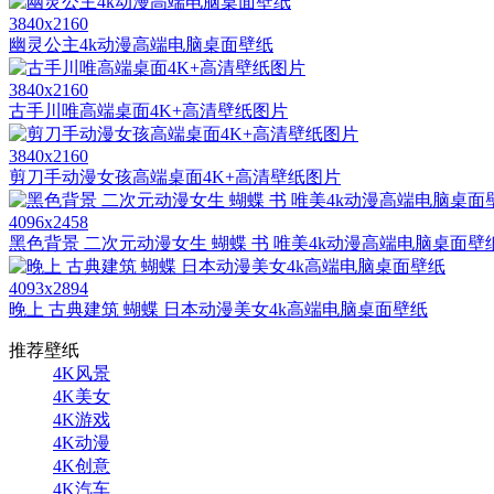
3840x2160
幽灵公主4k动漫高端电脑桌面壁纸
3840x2160
古手川唯高端桌面4K+高清壁纸图片
3840x2160
剪刀手动漫女孩高端桌面4K+高清壁纸图片
4096x2458
黑色背景 二次元动漫女生 蝴蝶 书 唯美4k动漫高端电脑桌面壁
4093x2894
晚上 古典建筑 蝴蝶 日本动漫美女4k高端电脑桌面壁纸
推荐壁纸
4K风景
4K美女
4K游戏
4K动漫
4K创意
4K汽车