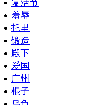
复活节
羞辱
托里
锻造
殿下
爱国
广州
棍子
乌龟