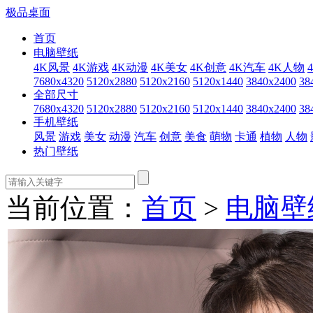
极品桌面
首页
电脑壁纸
4K风景
4K游戏
4K动漫
4K美女
4K创意
4K汽车
4K人物
7680x4320
5120x2880
5120x2160
5120x1440
3840x2400
38
全部尺寸
7680x4320
5120x2880
5120x2160
5120x1440
3840x2400
38
手机壁纸
风景
游戏
美女
动漫
汽车
创意
美食
萌物
卡通
植物
人物
热门壁纸
当前位置：
首页
>
电脑壁