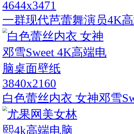
4644x3471
一群现代芭蕾舞演员4K
3840x2160
白色蕾丝内衣 女神邓雪Sw