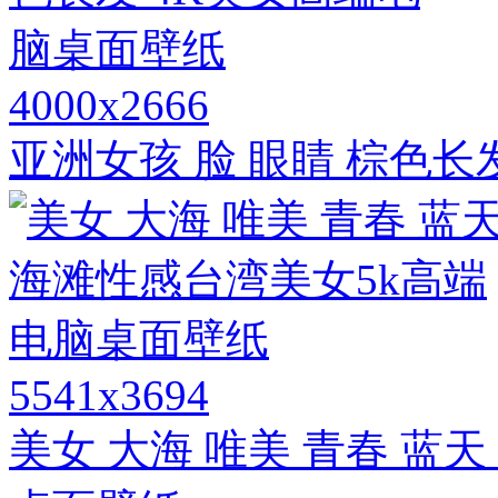
4000x2666
亚洲女孩 脸 眼睛 棕色长
5541x3694
美女 大海 唯美 青春 蓝