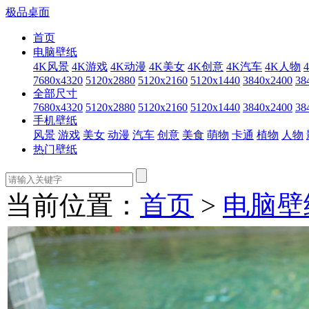
极品桌面
首页
电脑壁纸
4K风景
4K游戏
4K动漫
4K美女
4K创意
4K汽车
4K人物
7680x4320
5120x2880
5120x2160
5120x1440
3840x2400
38
全部尺寸
7680x4320
5120x2880
5120x2160
5120x1440
3840x2400
38
手机壁纸
风景
游戏
美女
动漫
汽车
创意
美食
萌物
卡通
植物
人物
热门壁纸
当前位置：
首页
>
电脑壁