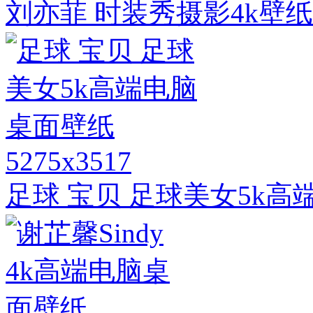
刘亦菲 时装秀摄影4k壁
5275x3517
足球 宝贝 足球美女5k