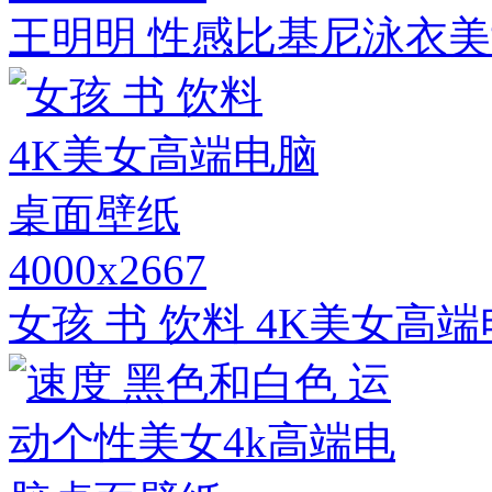
王明明 性感比基尼泳衣美
4000x2667
女孩 书 饮料 4K美女高