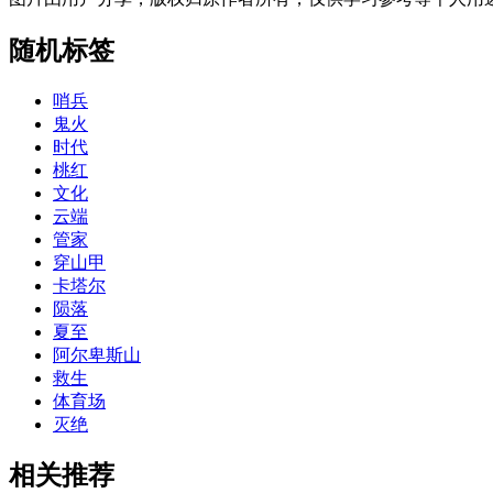
随机标签
哨兵
鬼火
时代
桃红
文化
云端
管家
穿山甲
卡塔尔
陨落
夏至
阿尔卑斯山
救生
体育场
灭绝
相关推荐