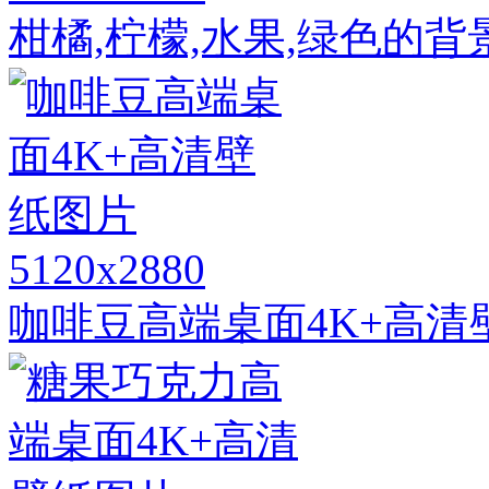
柑橘,柠檬,水果,绿色的背
5120x2880
咖啡豆高端桌面4K+高清