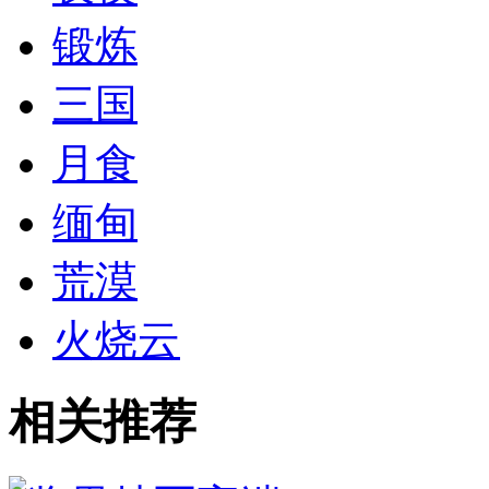
锻炼
三国
月食
缅甸
荒漠
火烧云
相关推荐