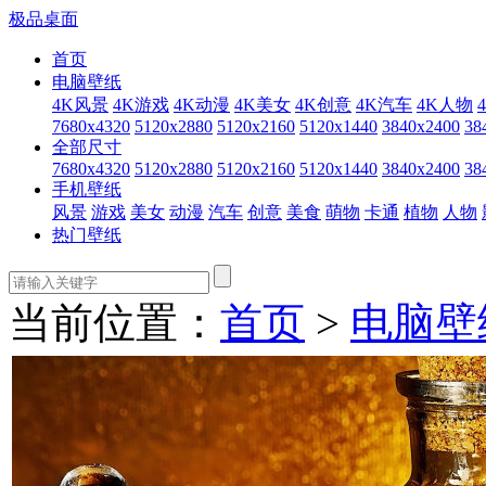
极品桌面
首页
电脑壁纸
4K风景
4K游戏
4K动漫
4K美女
4K创意
4K汽车
4K人物
7680x4320
5120x2880
5120x2160
5120x1440
3840x2400
38
全部尺寸
7680x4320
5120x2880
5120x2160
5120x1440
3840x2400
38
手机壁纸
风景
游戏
美女
动漫
汽车
创意
美食
萌物
卡通
植物
人物
热门壁纸
当前位置：
首页
>
电脑壁