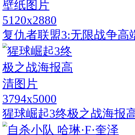
5120x2880
复仇者联盟3:无限战争高
3794x5000
猩球崛起3终极之战海报