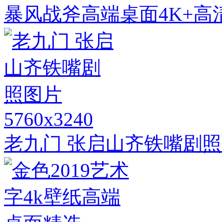
暴风战斧高端桌面4K+高
5760x3240
老九门 张启山齐铁嘴剧