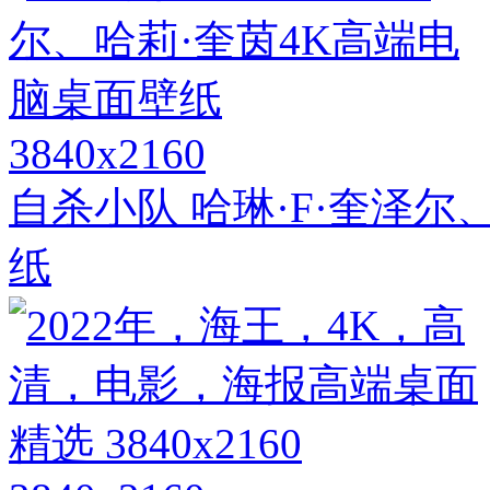
3840x2160
自杀小队 哈琳·F·奎泽尔
纸