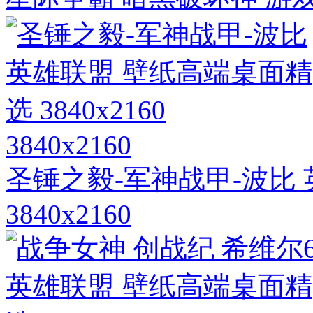
3840x2160
圣锤之毅-军神战甲-波比
3840x2160