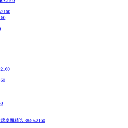
2160
0
60