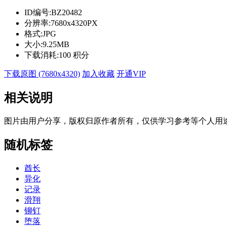
ID编号:
BZ20482
分辨率:
7680x4320PX
格式:
JPG
大小:
9.25MB
下载消耗:
100 积分
下载原图 (7680x4320)
加入收藏
开通VIP
相关说明
图片由用户分享，版权归原作者所有，仅供学习参考等个人用
随机标签
酋长
异化
记录
滑翔
铆钉
堕落