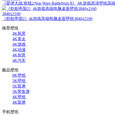
《星球大战:前线2/Star Wars Battlefront II》 4K游戏高清壁纸高
3840x2160
《炽焰帝国2》4k游戏高端电脑桌面壁纸3840x2160
推荐壁纸
4K风景
4K美女
4K游戏
4K动漫
4K创意
4K汽车
极品壁纸
8K壁纸
5K壁纸
5K双屏
5K带鱼屏
4K壁纸
4K双屏
手机壁纸