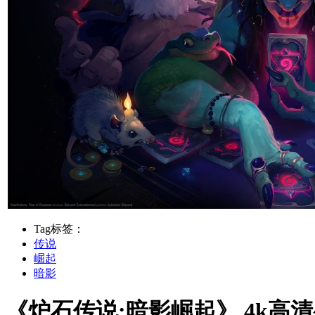
Tag标签：
传说
崛起
暗影
《炉石传说:暗影崛起》 4k高清壁