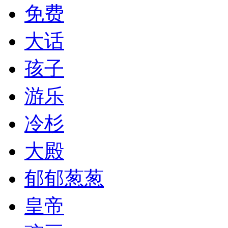
免费
大话
孩子
游乐
冷杉
大殿
郁郁葱葱
皇帝