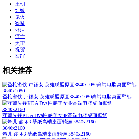
王朝
红娘
鬼火
盗贼
外活
流亡
焦雷
祝贺
友谊
相关推荐
3840x1080
圣枪游侠 卢锡安 英雄联盟原画3840x1080高端电脑桌面壁纸
3840x2160
守望先锋KDA Dva性感美女4k高端电脑桌面壁纸
3840x2160
希儿 崩坏3 壁纸高端桌面精选 3840x2160