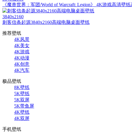
《魔兽世界：军团/World of Warcraft: Legion》 4K游戏高清壁
3840x2160
刺客信条起源3840x2160高端电脑桌面壁纸
推荐壁纸
4K风景
4K美女
4K游戏
4K动漫
4K创意
4K汽车
极品壁纸
8K壁纸
5K壁纸
5K双屏
5K带鱼屏
4K壁纸
4K双屏
手机壁纸