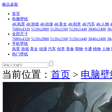
极品桌面
首页
电脑壁纸
4K风景
4K游戏
4K动漫
4K美女
4K创意
4K汽车
4K人物
7680x4320
5120x2880
5120x2160
5120x1440
3840x2400
38
全部尺寸
7680x4320
5120x2880
5120x2160
5120x1440
3840x2400
38
手机壁纸
风景
游戏
美女
动漫
汽车
创意
美食
萌物
卡通
植物
人物
热门壁纸
当前位置：
首页
>
电脑壁