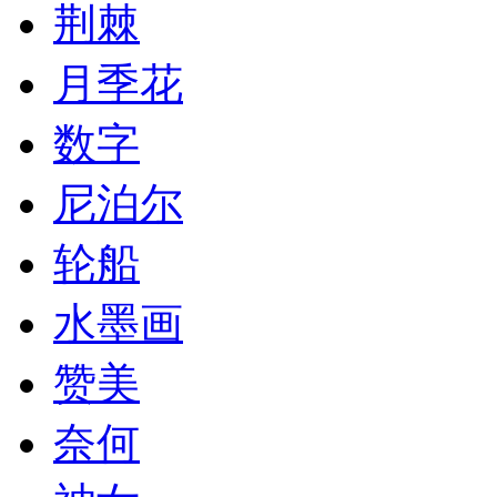
荆棘
月季花
数字
尼泊尔
轮船
水墨画
赞美
奈何