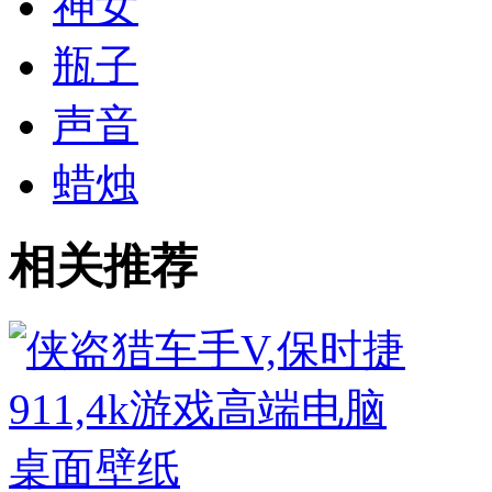
神女
瓶子
声音
蜡烛
相关推荐