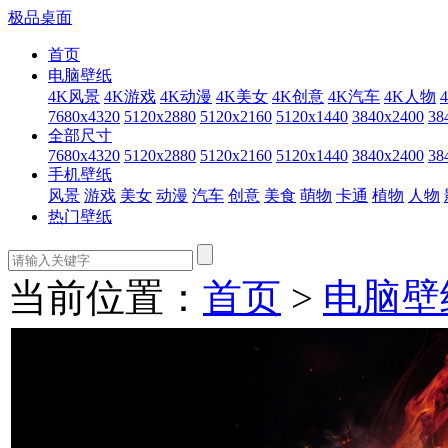
极品桌面
首页
电脑壁纸
4K风景
4K游戏
4K动漫
4K美女
4K创意
4K汽车
4K人物
7680x4320
5120x2880
5120x2160
5120x1440
3840x2400
38
全部尺寸
7680x4320
5120x2880
5120x2160
5120x1440
3840x2400
38
手机壁纸
风景
游戏
美女
动漫
汽车
创意
美食
萌物
卡通
植物
人物
热门壁纸
当前位置：
首页
>
电脑壁