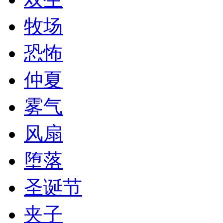
牧场
恐怖
仲夏
雾气
风扇
堕落
圣诞节
夹子