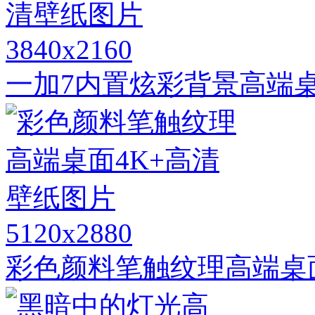
3840x2160
一加7内置炫彩背景高端桌
5120x2880
彩色颜料笔触纹理高端桌