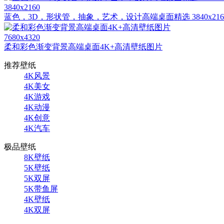
3840x2160
蓝色，3D，形状管，抽象，艺术，设计高端桌面精选 3840x216
7680x4320
柔和彩色渐变背景高端桌面4K+高清壁纸图片
推荐壁纸
4K风景
4K美女
4K游戏
4K动漫
4K创意
4K汽车
极品壁纸
8K壁纸
5K壁纸
5K双屏
5K带鱼屏
4K壁纸
4K双屏