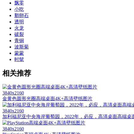
飘零
小吃
鹅卵石
透明
火龙
破裂
青铜
波斯菊
蒙蒙
时髦
相关推荐
3840x2160
金黄色圆形光圈高端桌面4K+高清壁纸图片
3840x2160
加利福尼亚中央海岸葡萄园，2022年，必应，高清桌面高端桌面精选 
3840x2160