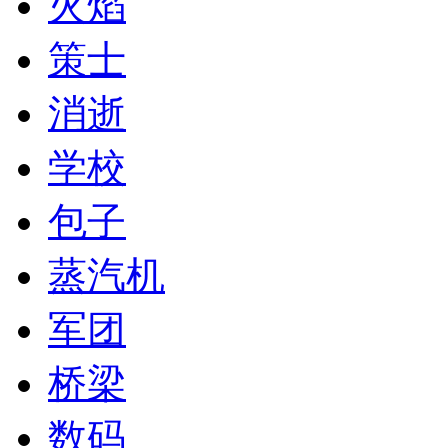
火焰
策士
消逝
学校
包子
蒸汽机
军团
桥梁
数码