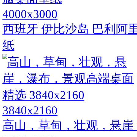
4000x3000
西班牙 伊比沙岛 巴利阿
纸
3840x2160
高山，草甸，壮观，悬崖