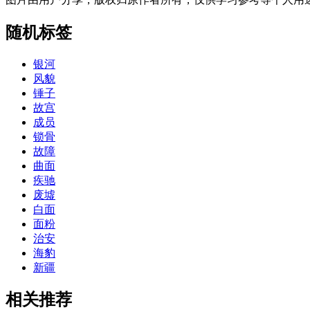
随机标签
银河
风貌
锤子
故宫
成员
锁骨
故障
曲面
疾驰
废墟
白面
面粉
治安
海豹
新疆
相关推荐