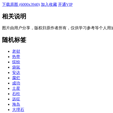
下载原图 (6000x3940)
加入收藏
开通VIP
相关说明
图片由用户分享，版权归原作者所有，仅供学习参考等个人用
随机标签
老挝
热带
缤纷
袋鼠
安达
腐烂
成功
土星
石柱
远征
海岛
大理石