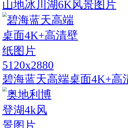
山地冰川湖6K风景图片
5120x2880
碧海蓝天高端桌面4K+高