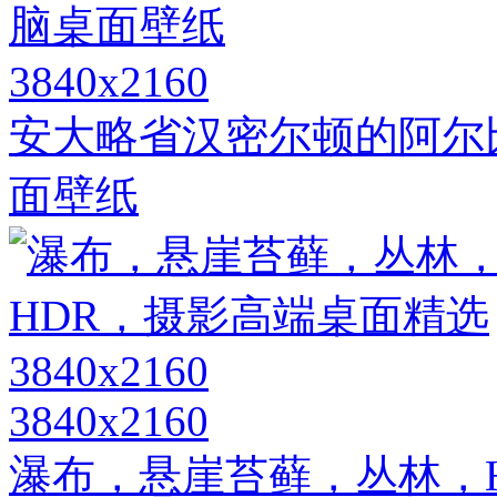
3840x2160
安大略省汉密尔顿的阿尔比恩
面壁纸
3840x2160
瀑布，悬崖苔藓，丛林，