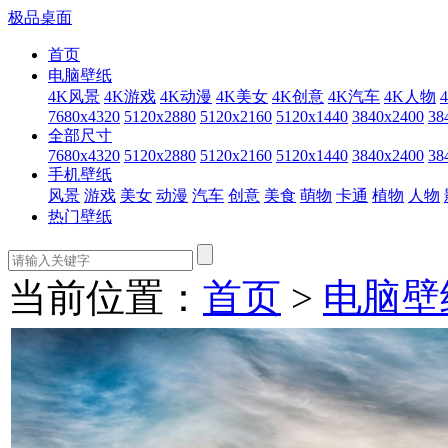
极品桌面
首页
电脑壁纸
4K风景
4K游戏
4K动漫
4K美女
4K创意
4K汽车
4K人物
7680x4320
5120x2880
5120x2160
5120x1440
3840x2400
38
全部尺寸
7680x4320
5120x2880
5120x2160
5120x1440
3840x2400
38
手机壁纸
风景
游戏
美女
动漫
汽车
创意
美食
萌物
卡通
植物
人物
热门壁纸
当前位置：
首页
>
电脑壁