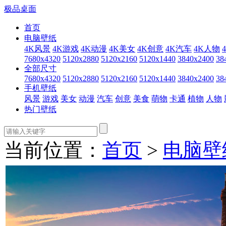
极品桌面
首页
电脑壁纸
4K风景
4K游戏
4K动漫
4K美女
4K创意
4K汽车
4K人物
7680x4320
5120x2880
5120x2160
5120x1440
3840x2400
38
全部尺寸
7680x4320
5120x2880
5120x2160
5120x1440
3840x2400
38
手机壁纸
风景
游戏
美女
动漫
汽车
创意
美食
萌物
卡通
植物
人物
热门壁纸
当前位置：
首页
>
电脑壁