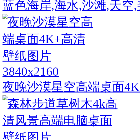
蓝色海岸,海水,沙滩,天
3840x2160
夜晚沙漠星空高端桌面4K