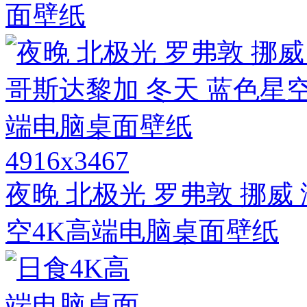
面壁纸
4916x3467
夜晚 北极光 罗弗敦 挪威
空4K高端电脑桌面壁纸