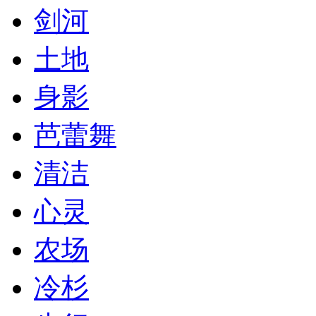
剑河
土地
身影
芭蕾舞
清洁
心灵
农场
冷杉