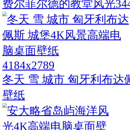
费尔菲尔德的教堂风光344
4184x2789
冬天 雪 城市 匈牙利布达
壁纸