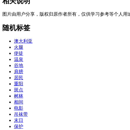
相关说明
图片由用户分享，版权归原作者所有，仅供学习参考等个人用
随机标签
澳大利亚
火腿
使徒
温泉
谷地
肩膀
居民
重阳
斑点
树林
相间
电影
吊袜带
末日
保护