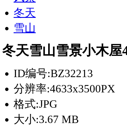
冬天
雪山
冬天雪山雪景小木屋
ID编号:
BZ32213
分辨率:
4633x3500PX
格式:
JPG
大小:
3.67 MB