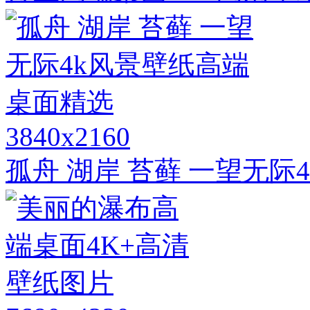
3840x2160
孤舟 湖岸 苔藓 一望无