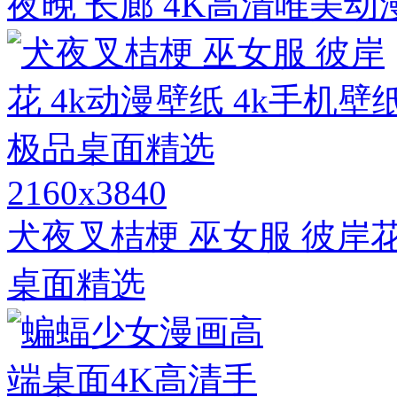
夜晚 长廊 4K高清唯美动
2160x3840
犬夜叉桔梗 巫女服 彼岸花
桌面精选