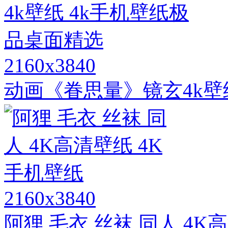
2160x3840
动画《眷思量》镜玄4k壁
2160x3840
阿狸 毛衣 丝袜 同人 4K