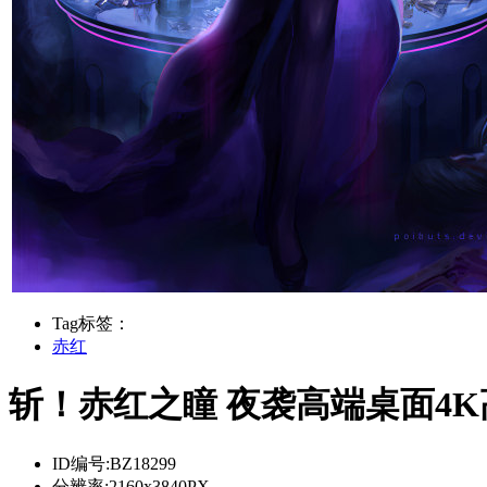
Tag标签：
赤红
斩！赤红之瞳 夜袭高端桌面4
ID编号:
BZ18299
分辨率:
2160x3840PX