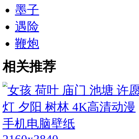
墨子
遇险
鞭炮
相关推荐