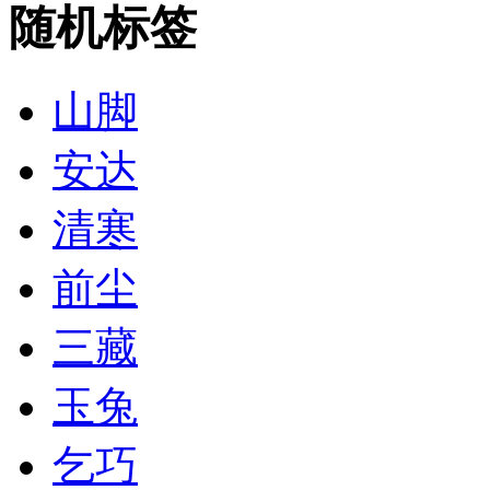
随机标签
山脚
安达
清寒
前尘
三藏
玉兔
乞巧