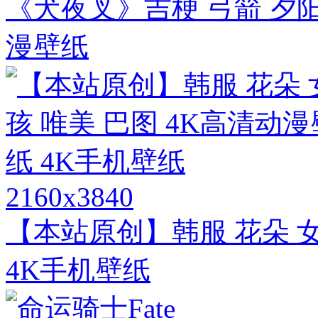
《犬夜叉》吉梗 弓箭 夕阳
漫壁纸
2160x3840
【本站原创】韩服 花朵 女
4K手机壁纸