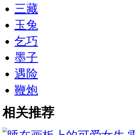
三藏
玉兔
乞巧
墨子
遇险
鞭炮
相关推荐