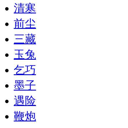
清寒
前尘
三藏
玉兔
乞巧
墨子
遇险
鞭炮