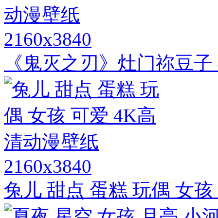
2160x3840
《鬼灭之刃》灶门祢豆子 
2160x3840
兔儿 甜点 蛋糕 玩偶 女孩