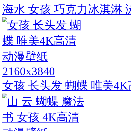
海水 女孩 巧克力冰淇淋 
2160x3840
女孩 长头发 蝴蝶 唯美4