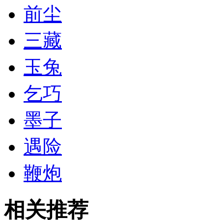
前尘
三藏
玉兔
乞巧
墨子
遇险
鞭炮
相关推荐