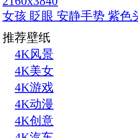
2160x3840
女孩 眨眼 安静手势 紫色
推荐壁纸
4K风景
4K美女
4K游戏
4K动漫
4K创意
4K汽车