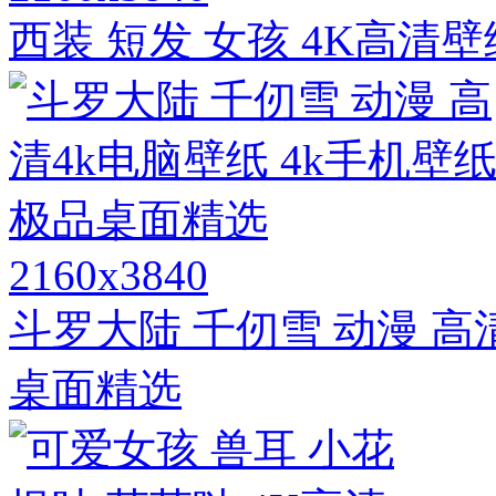
西装 短发 女孩 4K高清壁
2160x3840
斗罗大陆 千仞雪 动漫 高
桌面精选