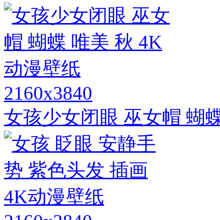
2160x3840
女孩少女闭眼 巫女帽 蝴蝶