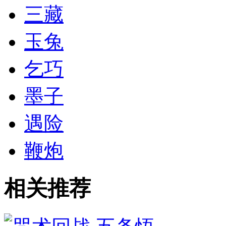
三藏
玉兔
乞巧
墨子
遇险
鞭炮
相关推荐