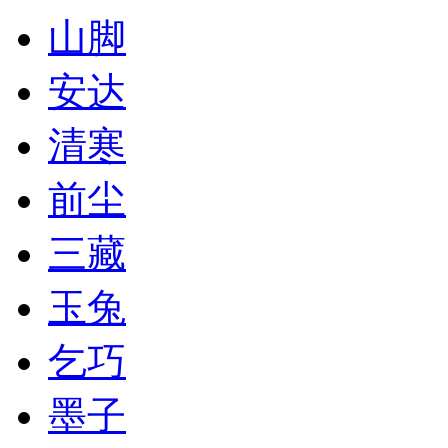
山脚
安达
清寒
前尘
三藏
玉兔
乞巧
墨子