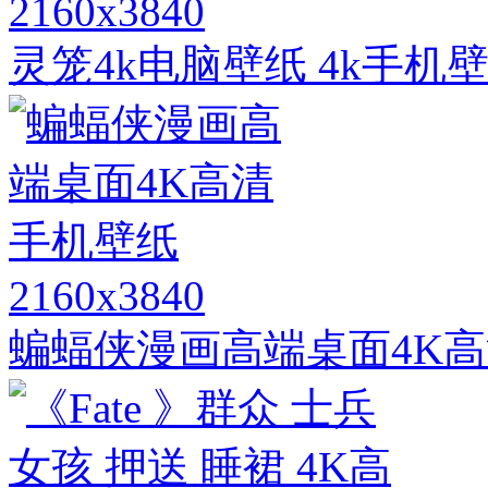
2160x3840
灵笼4k电脑壁纸 4k手
2160x3840
蝙蝠侠漫画高端桌面4K