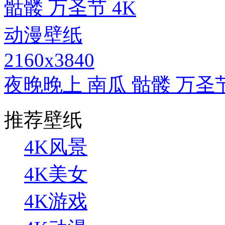
2160x3840
夜晚晚上 南瓜 骷髅 万圣
推荐壁纸
4K风景
4K美女
4K游戏