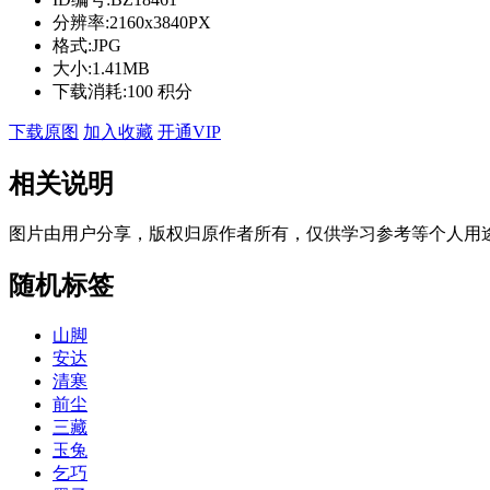
分辨率:
2160x3840PX
格式:
JPG
大小:
1.41MB
下载消耗:
100 积分
下载原图
加入收藏
开通VIP
相关说明
图片由用户分享，版权归原作者所有，仅供学习参考等个人用
随机标签
山脚
安达
清寒
前尘
三藏
玉兔
乞巧