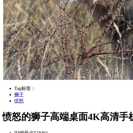
Tag标签：
狮子
愤怒
愤怒的狮子高端桌面4K高清手
ID编号:
BZ18461