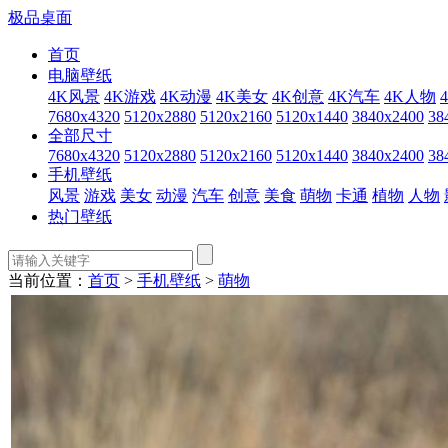
极品桌面
首页
电脑壁纸
4K风景
4K游戏
4K动漫
4K美女
4K创意
4K汽车
4K人物
7680x4320
5120x2880
5120x2160
5120x1440
3840x2400
38
全部尺寸
7680x4320
5120x2880
5120x2160
5120x1440
3840x2400
38
手机壁纸
风景
游戏
美女
动漫
汽车
创意
美食
萌物
卡通
植物
人物
热门壁纸
当前位置：
首页
>
手机壁纸
>
萌物