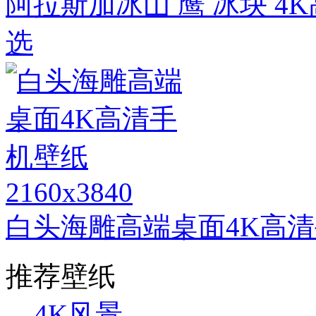
阿拉斯加冰山 鹰 冰块 
选
2160x3840
白头海雕高端桌面4K高
推荐壁纸
4K风景