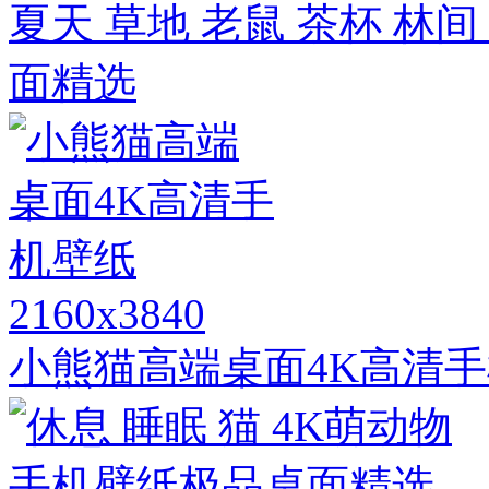
夏天 草地 老鼠 茶杯 林
面精选
2160x3840
小熊猫高端桌面4K高清