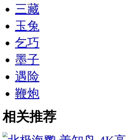
三藏
玉兔
乞巧
墨子
遇险
鞭炮
相关推荐