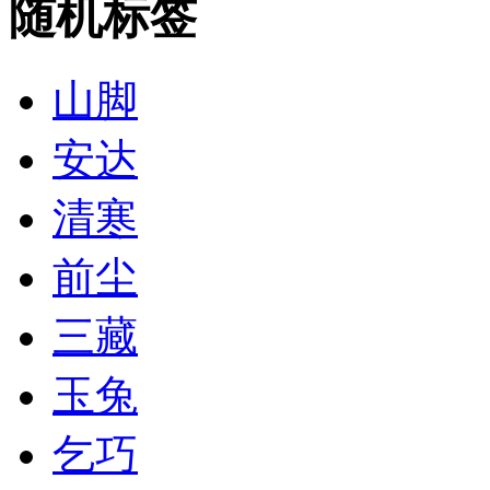
随机标签
山脚
安达
清寒
前尘
三藏
玉兔
乞巧