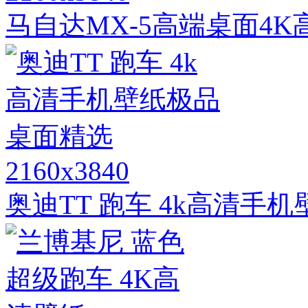
马自达MX-5高端桌面4
2160x3840
奥迪TT 跑车 4k高清手