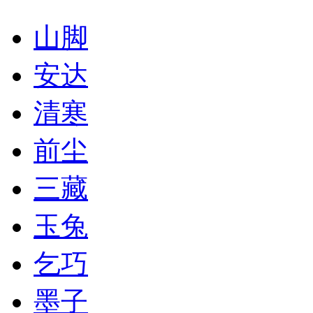
山脚
安达
清寒
前尘
三藏
玉兔
乞巧
墨子