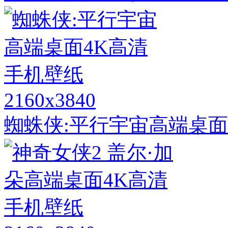
2160x3840
蜘蛛侠:平行宇宙高端桌面