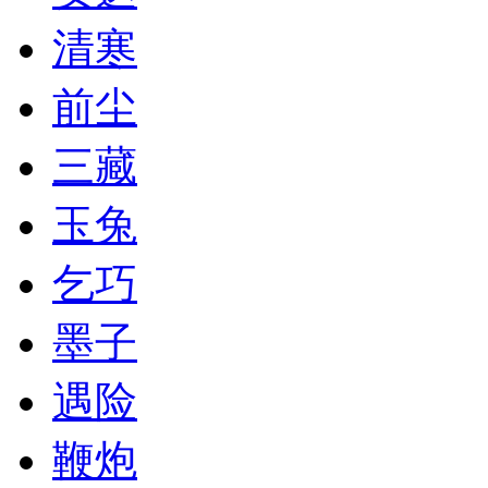
清寒
前尘
三藏
玉兔
乞巧
墨子
遇险
鞭炮