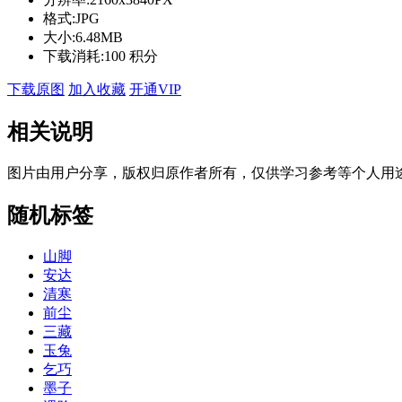
格式:
JPG
大小:
6.48MB
下载消耗:
100 积分
下载原图
加入收藏
开通VIP
相关说明
图片由用户分享，版权归原作者所有，仅供学习参考等个人用
随机标签
山脚
安达
清寒
前尘
三藏
玉兔
乞巧
墨子