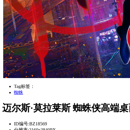
Tag标签：
蜘蛛
迈尔斯·莫拉莱斯 蜘蛛侠高端桌
ID编号:
BZ18569
分辨率:
2160x3840PX