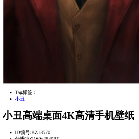
Tag标签：
小丑
小丑高端桌面4K高清手机壁纸
ID编号:
BZ18570
分辨率:
2160x3840PX