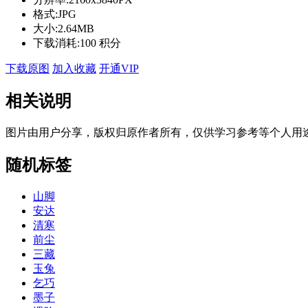
格式:
JPG
大小:
2.64MB
下载消耗:
100 积分
下载原图
加入收藏
开通VIP
相关说明
图片由用户分享，版权归原作者所有，仅供学习参考等个人用
随机标签
山脚
安达
清寒
前尘
三藏
玉兔
乞巧
墨子