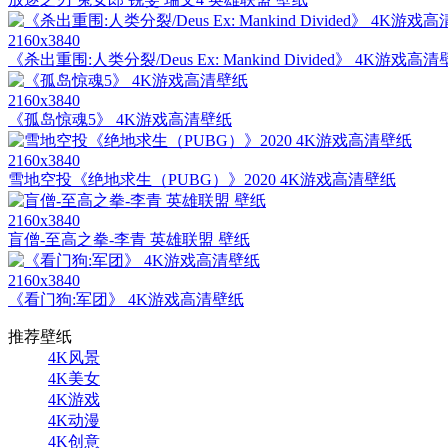
2160x3840
《杀出重围:人类分裂/Deus Ex: Mankind Divided》 4K游戏高
2160x3840
《孤岛惊魂5》 4K游戏高清壁纸
2160x3840
雪地空投《绝地求生（PUBG）》2020 4K游戏高清壁纸
2160x3840
盲僧-至高之拳-李青 英雄联盟 壁纸
2160x3840
《看门狗:军团》 4K游戏高清壁纸
推荐壁纸
4K风景
4K美女
4K游戏
4K动漫
4K创意