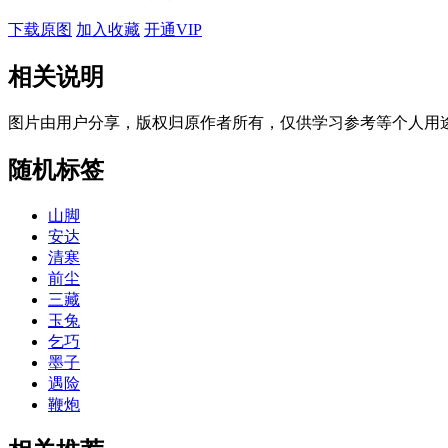
下载原图
加入收藏
开通VIP
相关说明
图片由用户分享，版权归原作者所有，仅供学习参考等个人用
随机标签
山脚
安达
清寒
前尘
三藏
玉兔
乞巧
墨子
遇险
鞭炮