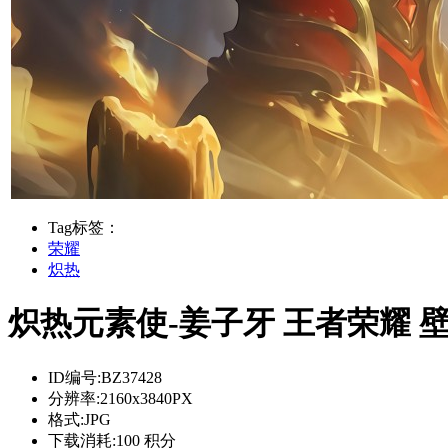
Tag标签：
荣耀
炽热
炽热元素使-姜子牙 王者荣耀 
ID编号:
BZ37428
分辨率:
2160x3840PX
格式:
JPG
下载消耗:
100 积分