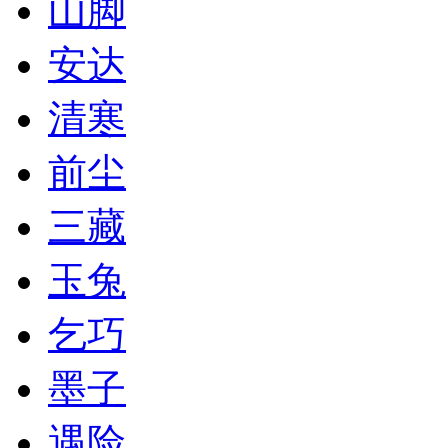
山脚
安达
清寒
前尘
三藏
玉兔
乞巧
墨子
遇险