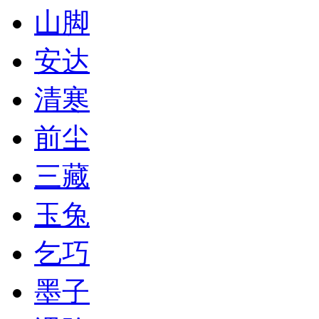
山脚
安达
清寒
前尘
三藏
玉兔
乞巧
墨子