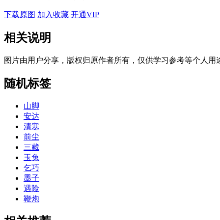
下载原图
加入收藏
开通VIP
相关说明
图片由用户分享，版权归原作者所有，仅供学习参考等个人用
随机标签
山脚
安达
清寒
前尘
三藏
玉兔
乞巧
墨子
遇险
鞭炮