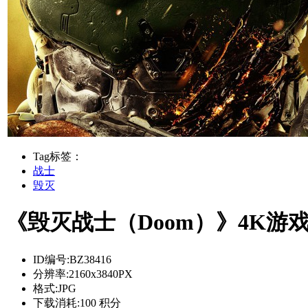
Tag标签：
战士
毁灭
《毁灭战士（Doom）》4K游
ID编号:
BZ38416
分辨率:
2160x3840PX
格式:
JPG
下载消耗:
100 积分