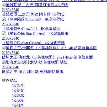
2160x3840
英雄联盟 二次元 阿狸 阿卡丽 4K壁纸
2160x3840
《乌鸦陨落/Crowfall》 4K高清壁纸
2160x3840
《星际公民-Star Citizen》 4K游戏壁纸
2160x3840
破坏之王-佛耶戈《lol英雄联盟》2021 4K超清电脑桌面
2160x3840
影流之主-源计划阴-劫 英雄联盟 壁纸
推荐壁纸
4K风景
4K美女
4K游戏
4K动漫
4K创意